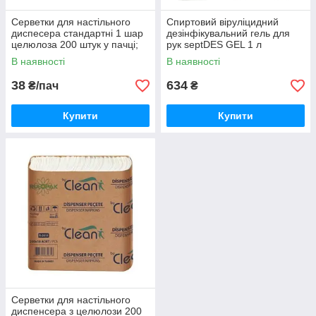
Серветки для настільного
Спиртовий віруліцидний
диспесера стандартні 1 шар
дезінфікувальний гель для
целюлоза 200 штук у пачці;
рук septDES GEL 1 л
В наявності
В наявності
38
634
₴/пач
₴
Купити
Купити
Серветки для настільного
диспенсера з целюлози 200