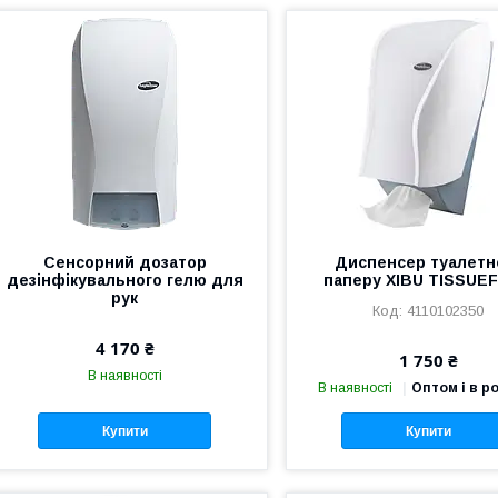
Сенсорний дозатор
Диспенсер туалетн
дезінфікувального гелю для
паперу XIBU TISSUE
рук
4110102350
4 170 ₴
1 750 ₴
В наявності
В наявності
Оптом і в р
Купити
Купити