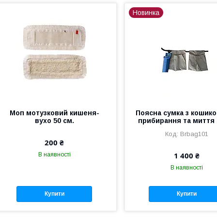
Новинка
Моп мотузковий кишеня-
Поясна сумка з кошик
вухо 50 см.
прибирання та миття 
Brbag101
200 ₴
1 400 ₴
В наявності
В наявності
Купити
Купити