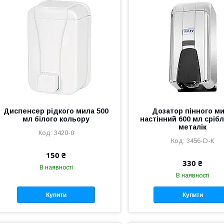
Диспенсер рідкого мила 500
Дозатор пінного м
мл білого кольору
настінний 600 мл сріб
металік
3420-0
3456-D-К
150 ₴
330 ₴
В наявності
В наявності
Купити
Купити