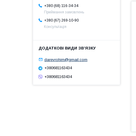
+380 (68) 116-34-34
Приймання замовлень
+380 (67) 269-10-90
Консультація
darevrohim@gmail.com
+380681163434
+380681163434