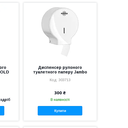
ого
Диспенсер рулоного
FOLD
туалетного паперу Jambo
303713
300 ₴
оздріб
В наявності
Купити