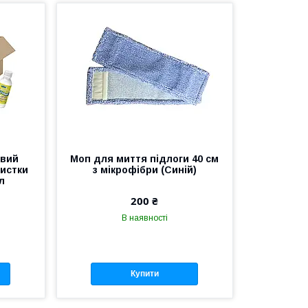
овий
Моп для миття підлоги 40 см
чистки
з мікрофібри (Синій)
л
200 ₴
В наявності
Купити