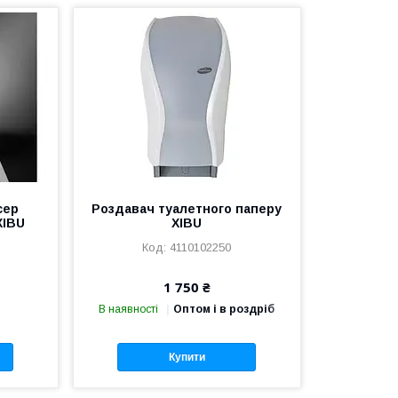
сер
Роздавач туалетного паперу
XIBU
XIBU
4110102250
1 750 ₴
В наявності
Оптом і в роздріб
Купити