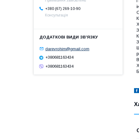
П
Приймання замовлень
і
+380 (67) 269-10-90
С
Консультація
К
Х
З
К
З
Щ
darevrohim@gmail.com
p
+380681163434
В
Х
+380681163434
Б
Х