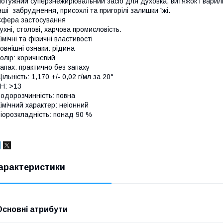
отужний суперзнежирювальний засіб для духовка, витяжок і вариль
нші забруднення, присохлі та пригорілі залишки їжі.
фера застосування
ухні, столові, харчова промисловість.
імічні та фізичні властивості
овнішні ознаки: рідина
олір: коричневий
апах: практично без запаху
ільність: 1,170 +/- 0,02 г/мл за 20°
H: >13
одорозчинність: повна
імічний характер: неіонний
іорозкладність: понад 90 %
арактеристики
Основні атрибути