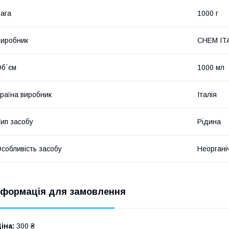
ага
1000 г
иробник
CHEM IT
б`єм
1000 мл
раїна виробник
Італія
ип засобу
Рідина
собливість засобу
Неоргані
нформація для замовлення
іна:
300 ₴