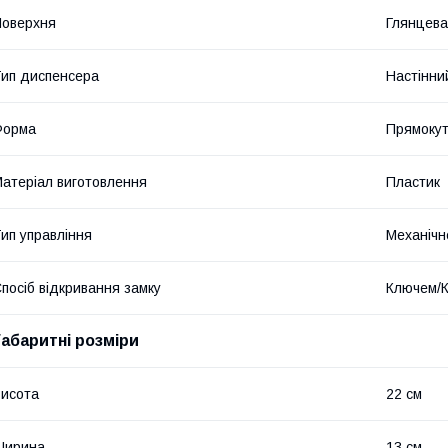
оверхня
Глянцева
ип диспенсера
Настінни
Форма
Прямоку
атеріал виготовлення
Пластик
ип управління
Механічн
посіб відкривання замку
Ключем/
Габаритні розміри
исота
22 см
Ширина
13 см