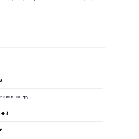
на
етного паперу
йний
ий