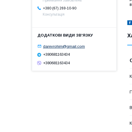
Приймання замовлень
в
+380 (67) 269-10-90
Консультація
Х
darevrohim@gmail.com
+380681163434
+380681163434
К
П
В
К