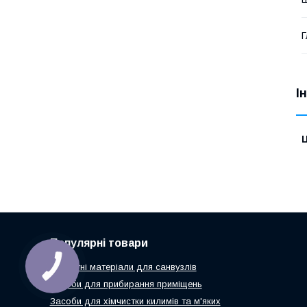
Г
І
Ц
Популярні товари
Витратні матеріали для санвузлів
Засоби для прибирання приміщень
Засоби для хімчистки килимів та м'яких