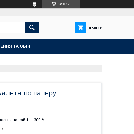
Кошик
Кошик
ЕННЯ ТА ОБІН
уалетного паперу
лення на сайті — 300 ₴
-1