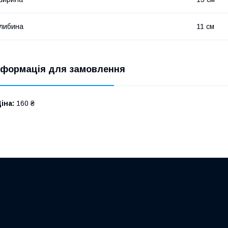
либина
11 см
нформація для замовлення
іна:
160 ₴