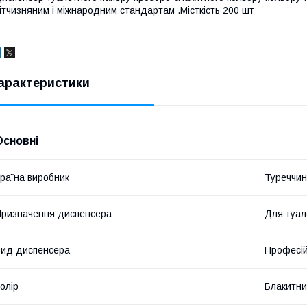
ітчизняним і міжнародним стандартам .Місткість 200 шт
арактеристики
Основні
раїна виробник
Туреччи
ризначення диспенсера
Для туал
ид диспенсера
Професі
олір
Блакитн