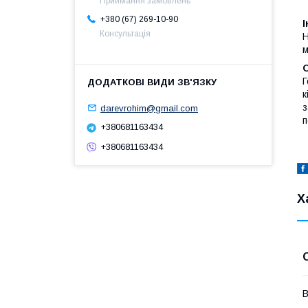
Приймання замовлень
+380 (67) 269-10-90
І
Консультація
Н
м
О
Г
к
з
darevrohim@gmail.com
п
+380681163434
+380681163434
Х
В