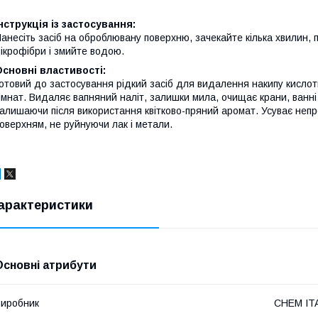
нструкція із застосування:
анесіть засіб на оброблювану поверхню, зачекайте кілька хвилин, 
ікрофібри і змийте водою.
сновні властивості:
отовий до застосування рідкий засіб для видалення накипу кислот
імнат. Видаляє вапняний наліт, залишки мила, очищає крани, ванні к
алишаючи після використання квітково-пряний аромат. Усуває непроз
оверхням, не руйнуючи лак і метали.
арактеристики
Основні атрибути
иробник
CHEM IT