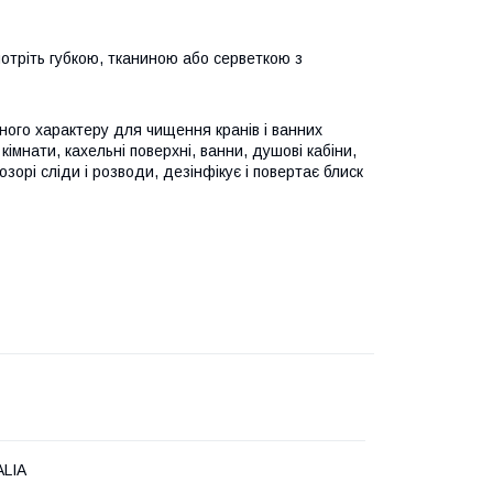
потріть губкою, тканиною або серветкою з
ного характеру для чищення кранів і ванних
імнати, кахельні поверхні, ванни, душові кабіни,
орі сліди і розводи, дезінфікує і повертає блиск
ALIA