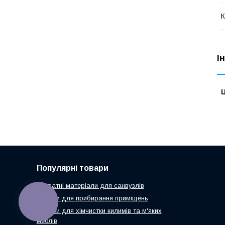
К
І
Ц
Популярні товари
Витратні матеріали для санвузлів
Засоби для прибирання приміщень
КНОПКА
ЗВ'ЯЗКУ
Засоби для хімчистки килимів та м'яких
меблів