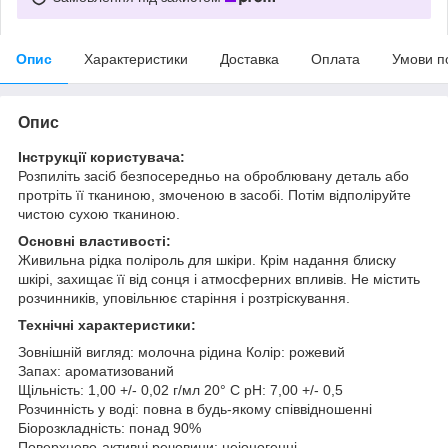
Опис
Характеристики
Доставка
Оплата
Умови п
Опис
Інструкції користувача:
Розпиліть засіб безпосередньо на оброблювану деталь або
протріть її тканиною, змоченою в засобі. Потім відполіруйте
чистою сухою тканиною.
Основні властивості:
Живильна рідка поліроль для шкіри. Крім надання блиску
шкірі, захищає її від сонця і атмосферних впливів. Не містить
розчинників, уповільнює старіння і розтріскування.
Технічні характеристики:
Зовнішній вигляд: молочна рідина Колір: рожевий
Запах: ароматизований
Щільність: 1,00 +/- 0,02 г/мл 20° C pH: 7,00 +/- 0,5
Розчинність у воді: повна в будь-якому співвідношенні
Біорозкладність: понад 90%
Поверхнево-активні речовини: неіоногенні