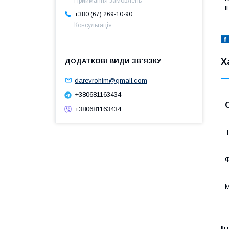
Приймання замовлень
і
+380 (67) 269-10-90
Консультація
Х
darevrohim@gmail.com
+380681163434
+380681163434
Т
М