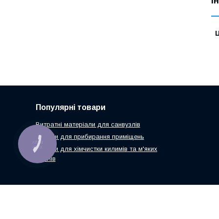
І
Ц
Популярні товари
Витратні матеріали для санвузлів
Засоби для прибирання приміщень
КНОПКА
ЗВ'ЯЗКУ
Засоби для хімчистки килимів та м'яких
меблів