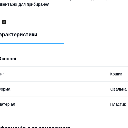
нвентарю для прибирання
арактеристики
Основні
ип
Кошик
Форма
Овальна
атеріал
Пластик