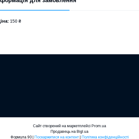
нформація для замовлення
іна:
150 ₴
Сайт створений на маркетплейсі
Prom.ua
Продавець на Bigl.ua
Формула 90 |
Поскаржитися на контент
|
Політика конфіденційності