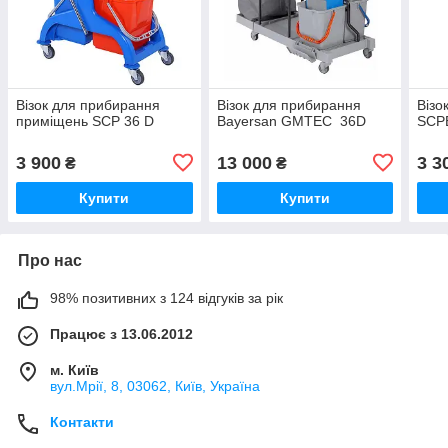
Візок для прибирання
Візок для прибирання
Візо
приміщень SCP 36 D
Bayersan GMTЕС 36D
SCP
3 900
13 000
3 3
₴
₴
Купити
Купити
Про нас
98% позитивних з 124 відгуків за рік
Працює з 13.06.2012
м. Київ
вул.Мрії, 8, 03062, Київ, Україна
Контакти