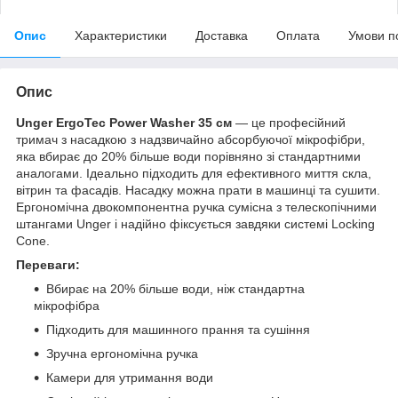
Опис
Характеристики
Доставка
Оплата
Умови п
Опис
Unger ErgoTec Power Washer 35 см
— це професійний
тримач з насадкою з надзвичайно абсорбуючої мікрофібри,
яка вбирає до 20% більше води порівняно зі стандартними
аналогами. Ідеально підходить для ефективного миття скла,
вітрин та фасадів. Насадку можна прати в машинці та сушити.
Ергономічна двокомпонентна ручка сумісна з телескопічними
штангами Unger і надійно фіксується завдяки системі Locking
Cone.
Переваги:
Вбирає на 20% більше води, ніж стандартна
мікрофібра
Підходить для машинного прання та сушіння
Зручна ергономічна ручка
Камери для утримання води