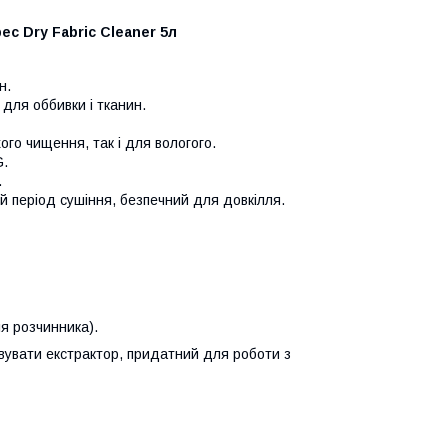
c Dry Fabric Cleaner 5л
н.
для оббивки і тканин.
ого чищення, так і для вологого.
G.
.
й період сушіння, безпечний для довкілля.
ля розчинника).
овувати екстрактор, придатний для роботи з