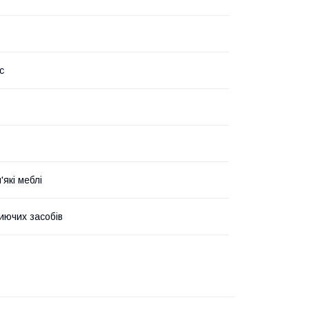
c
'які меблі
иючих засобів