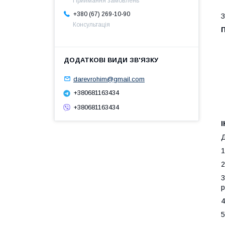
Приймання замовлень
+380 (67) 269-10-90
З
Консультація
darevrohim@gmail.com
+380681163434
+380681163434
Д
1
2
3
р
4
5