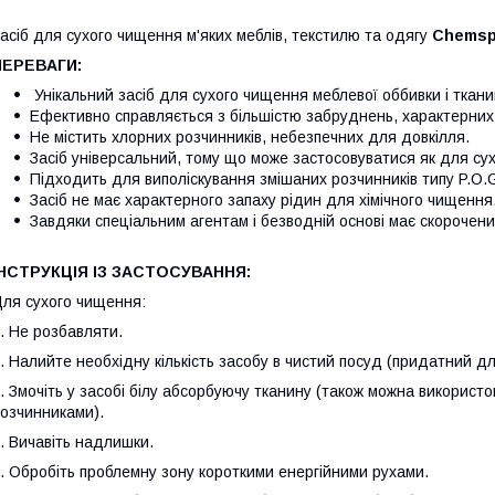
асіб для сухого чищення м'яких меблів, текстилю та одягу
Chemspe
ПЕРЕВАГИ:
Унікальний засіб для сухого чищення меблевої оббивки і ткани
Ефективно справляється з більшістю забруднень, характерних 
Не містить хлорних розчинників, небезпечних для довкілля.
Засіб універсальний, тому що може застосовуватися як для сух
Підходить для виполіскування змішаних розчинників типу P.O.
Засіб не має характерного запаху рідин для хімічного чищення
Завдяки спеціальним агентам і безводній основі має скорочени
ІНСТРУКЦІЯ ІЗ ЗАСТОСУВАННЯ:
ля сухого чищення:
. Не розбавляти.
. Налийте необхідну кількість засобу в чистий посуд (придатний д
. Змочіть у засобі білу абсорбуючу тканину (також можна використ
озчинниками).
. Вичавіть надлишки.
. Обробіть проблемну зону короткими енергійними рухами.