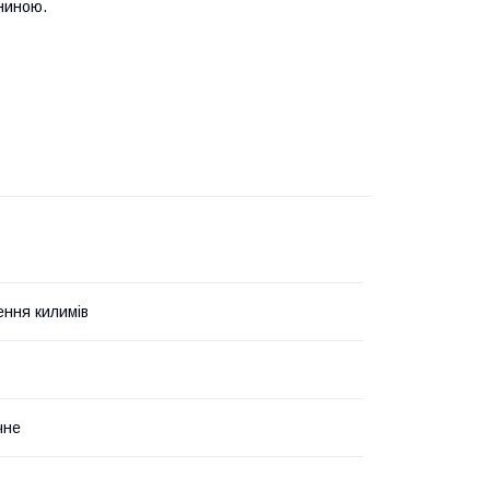
ниною.
ння килимів
чне