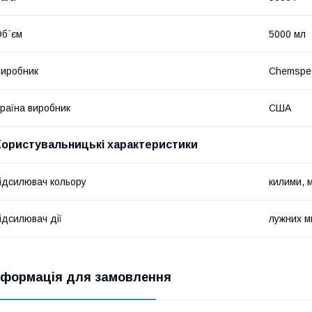
б`єм
5000 мл
иробник
Chemspe
раїна виробник
США
Користувальницькі характеристики
ідсилювач кольору
килими, м
ідсилювач дії
лужних м
нформація для замовлення