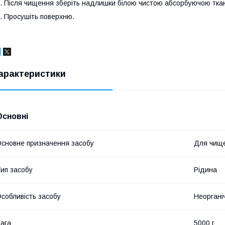
. Після чищення зберіть надлишки білою чистою абсорбуючою тка
. Просушіть поверхню.
арактеристики
Основні
сновне призначення засобу
Для чище
ип засобу
Рідина
собливість засобу
Неоргані
ага
5000 г