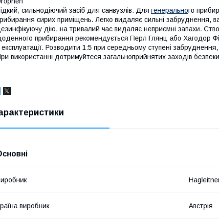
rophen
ідкий, сильнодіючий засіб для санвузлів. Для
генерально
го прибир
рибирання сирих приміщень. Легко видаляє сильні забруднення, вап
езинфікуючу дію, на тривалий час видаляє неприємні запахи. Ств
оденного прибирання рекомендується Перл Глянц або Хагодор Фі
 експлуатації. Розводити 1:5 при середньому ступені забруднення,
ри використанні дотримуйтеся загальноприйнятих заходів безпеки 
арактеристики
Основні
иробник
Hagleitne
раїна виробник
Австрія