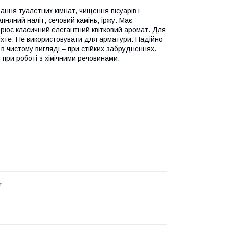
ання туалетних кімнат, чищення пісуарів і
няний наліт, сечовий камінь, іржу. Має
орює класичний елегантний квітковий аромат. Для
хте. Не використовувати для арматури. Надійно
 в чистому вигляді – при стійких забрудненнях.
при роботі з хімічними речовинами.
r