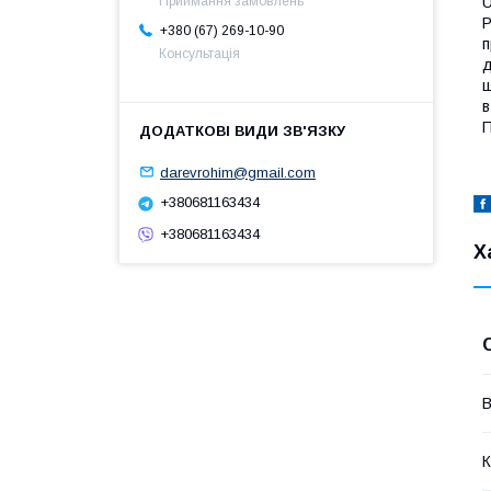
U
Приймання замовлень
Р
+380 (67) 269-10-90
п
Консультація
д
щ
в
П
darevrohim@gmail.com
+380681163434
+380681163434
Х
В
К