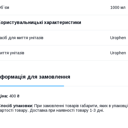
б`єм
1000 мл
Користувальницькі характеристики
асіб для миття унітазів
Urophen
иття унітазів
Urophen
нформація для замовлення
іна:
400 ₴
посіб упаковки:
При замовленні товарів габарити, яких в упаков
артості товару. Доставка при наявності товару 1-3 дні.