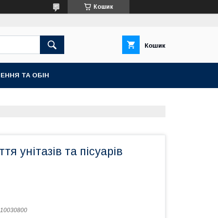
Кошик
Кошик
ЕННЯ ТА ОБІН
тя унітазів та пісуарів
10030800