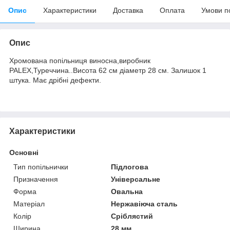
Опис
Характеристики
Доставка
Оплата
Умови п
Опис
Хромована попільниця виносна,виробник
PALEX,Туреччина..Висота 62 см діаметр 28 см. Залишок 1
штука. Має дрібні дефекти.
Характеристики
Основні
Тип попільнички
Підлогова
Призначення
Універсальне
Форма
Овальна
Матеріал
Нержавіюча сталь
Колір
Сріблястий
Ширина
28 мм